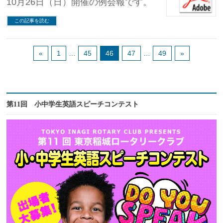
10月26日（日）開催の例会報です。
この記事を読む
«
1
…
45
46
47
…
49
»
第11回 小中学生英語スピーチコンテスト