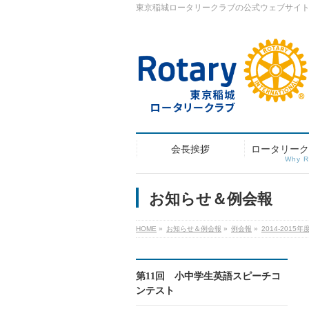
東京稲城ロータリークラブの公式ウェブサイ
会長挨拶
ロータリーク
Why 
お知らせ＆例会報
HOME
»
お知らせ＆例会報
»
例会報
»
2014-2015年
第11回 小中学生英語スピーチコ
ンテスト